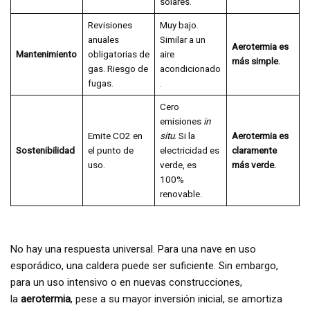
solares.
Revisiones
Muy bajo.
anuales
Similar a un
Aerotermia es
Mantenimiento
obligatorias de
aire
más simple.
gas. Riesgo de
acondicionado
fugas.
.
Cero
emisiones
in
Emite CO2 en
situ
. Si la
Aerotermia es
Sostenibilidad
el punto de
electricidad es
claramente
uso.
verde, es
más verde.
100%
renovable.
No hay una respuesta universal. Para una nave en uso
esporádico, una caldera puede ser suficiente. Sin embargo,
para un uso intensivo o en nuevas construcciones,
la
aerotermia
, pese a su mayor inversión inicial, se amortiza