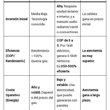
Alta.
Requiere
unidad exterior
Media-Baja.
La caldera
e interior, y a
Inversión Inicial
Tecnología
gana en precio
menudo suelo
conocida.
inicial.
radiante/ventil
o-convectores.
COP de 3 a
5.
Por 1kW
Eficiencia
Rendimiento
eléctrico,
La aerotermia
(COP/
~100%.
genera 3-5kW
es muy
Rendimiento)
Quema gas.
térmicos.
superior.
Es
350-500%
eficiente
.
Bajo y
estable.
Usa
Alto y
Coste
electricidad,
Aerotermia
volátil.
Depend
Operativo
que puede
gana a largo
e del precio del
(Energía)
generarse con
plazo.
gas.
paneles