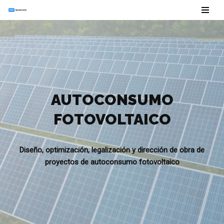
Saltar
al
contenido
AUTOCONSUMO
FOTOVOLTAICO
Diseño, optimización, legalización y dirección de obra de
proyectos de autoconsumo fotovoltaico